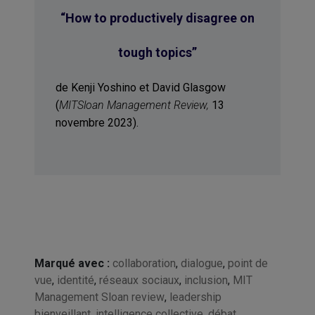
“How to productively disagree on
tough topics
”
de Kenji Yoshino et David Glasgow
(
MITSloan Management Review,
13
novembre 2023).
Marqué avec :
collaboration
,
dialogue
,
point de
vue
,
identité
,
réseaux sociaux
,
inclusion
,
MIT
Management Sloan review
,
leadership
bienveillant
,
intelligence collective
,
débat
,