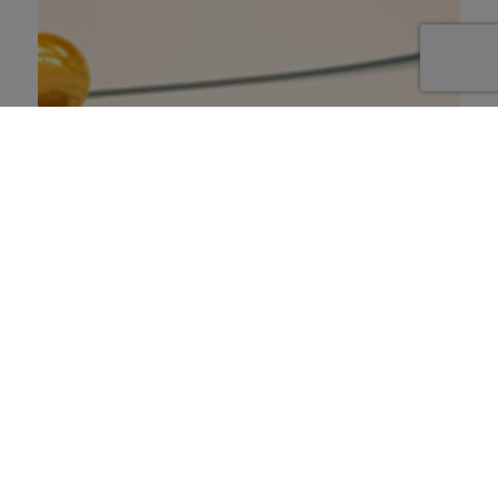
Scénario : Le courage & la
décision
1 janvier 2023
Scénario -
5 minutes