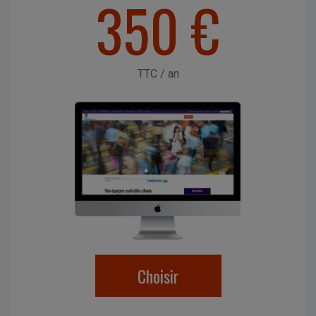
350 €
TTC / an
Choisir