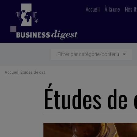
Accueil
À la une
Nos it
Filtrer par catégorie/contenu
Accueil
|
Études de cas
Études de 