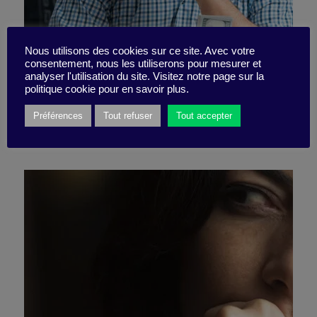
Nous utilisons des cookies sur ce site. Avec votre
consentement, nous les utiliserons pour mesurer et
Osez la confrontation !
analyser l'utilisation du site. Visitez notre page sur la
politique cookie pour en savoir plus.
Préférences
Tout refuser
Tout accepter
18 novembre 2024
Pépite -
2 minutes