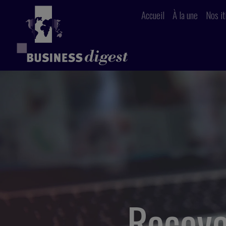
Accueil
À la une
Nos it
Receve