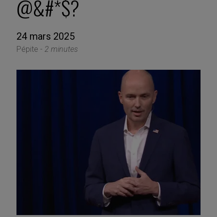
@&#*$?
24 mars 2025
Pépite -
2 minutes