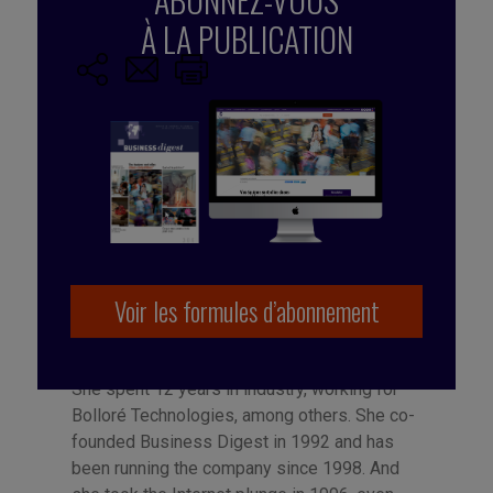
À LA PUBLICATION
Voir les formules d’abonnement
Publié par Françoise Tollet
She spent 12 years in industry, working for
Bolloré Technologies, among others. She co-
founded Business Digest in 1992 and has
been running the company since 1998. And