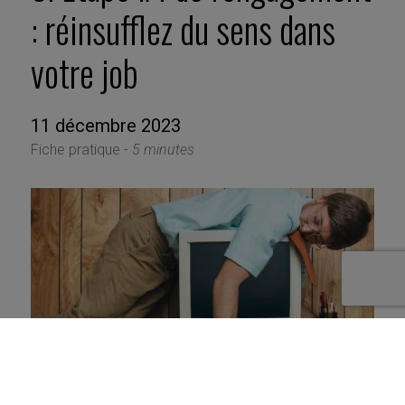
: réinsufflez du sens dans
votre job
11 décembre 2023
Fiche pratique -
5 minutes