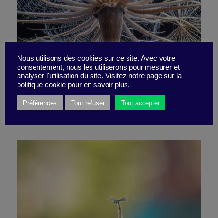
Nous utilisons des cookies sur ce site. Avec votre
consentement, nous les utiliserons pour mesurer et
La machine à idées
analyser l'utilisation du site. Visitez notre page sur la
politique cookie pour en savoir plus.
Préférences
Tout refuser
Tout accepter
26 février 2024
Pépite -
2 minutes