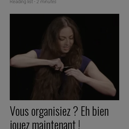
Reading list -
2 minutes
Vous organisiez ? Eh bien
jouez maintenant !