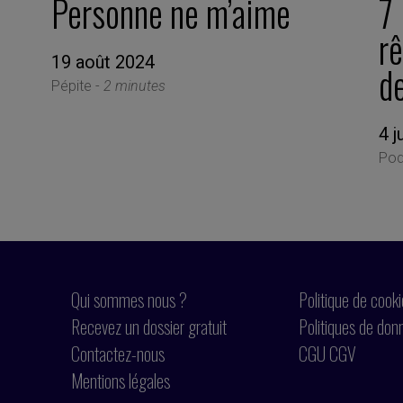
Personne ne m’aime
7 
rê
19 août 2024
d
Pépite -
2 minutes
4 j
Pod
Qui sommes nous ?
Politique de cook
Recevez un dossier gratuit
Politiques de don
Contactez-nous
CGU CGV
Mentions légales