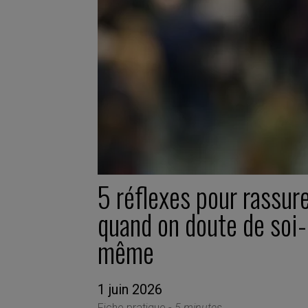
5 réflexes pour rassur
quand on doute de soi-
même
1 juin 2026
Fiche pratique -
5 minutes