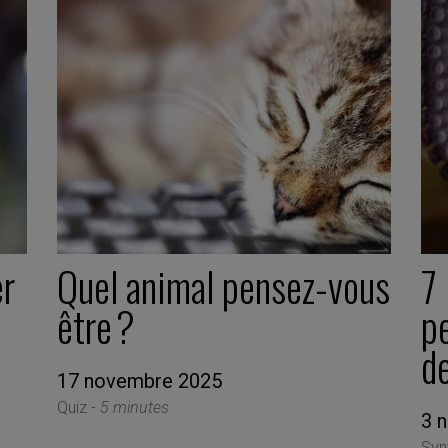
er
Quel animal pensez-vous
7 
être ?
pe
d
17 novembre 2025
Quiz -
5 minutes
3 
Syn