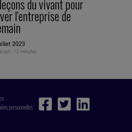
leçons du vivant pour
ver l’entreprise de
emain
uillet 2023
cast -
12 minutes
ies
nées personnelles