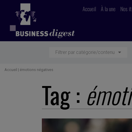
Accueil
À la une
Nos it
Filtrer par catégorie/contenu
Accueil
|
émotions négatives
Tag :
émoti