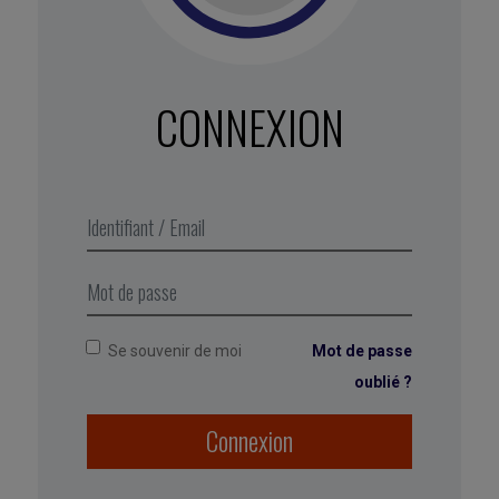
propres motivations et opinions avant de
chercher à explorer celles d’autrui.
N’envisagez pas la discussion comme un
jeu où il y aurait un perdant ou un gagnant,
CONNEXION
une personne qui a tort et l’autre raison. Voyez
le débat comme une véritable collaboration. Ne
présumez pas des mauvaises intentions à
l’autre, ne lui prêtez pas des motivations
« clichés » en fonction de ses croyances –
chaque interlocuteur possède ses raisons
singulières.
Se souvenir de moi
Mot de passe
oublié ?
Connexion