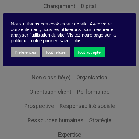
Changement
Digital
Economie et société
Globalisation
Nous utilisons des cookies sur ce site. Avec votre
consentement, nous les utiliserons pour mesurer et
Gouvernance
Innovation
analyser l'utilisation du site. Visitez notre page sur la
politique cookie pour en savoir plus.
Intelligence Collective
Leadership
Préférences
Tout refuser
Tout accepter
Management
Mon efficacité
Non classifié(e)
Organisation
Orientation client
Performance
Prospective
Responsabilité sociale
Ressources humaines
Stratégie
Expertise