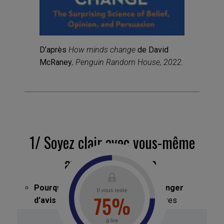
D’après
How minds change
de David
McRaney
,
Penguin Random House, 2022.
1/ Soyez clair avec vous-même
avant le dialogue
Pourquoi souhaitez-vous faire changer
d’avis votre interlocuteur ?
En d’autres
termes, interrogez-vous d’abord sur vos