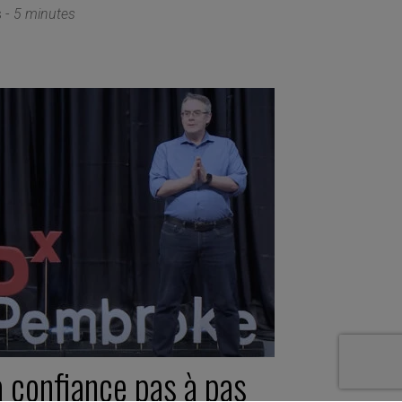
s -
5 minutes
a confiance pas à pas