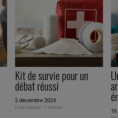
Kit de survie pour un
U
débat réussi
ar
é
2 décembre 2024
Fiche pratique -
5 minutes
16
Pép