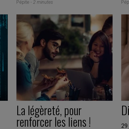
Pépite -
2 minutes
Pép
La légèreté, pour
D
renforcer les liens !
29 