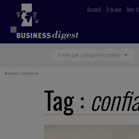
Accueil
À la une
Nos it
Filtrer par catégorie/contenu
Accueil
|
confiance
Tag :
confi