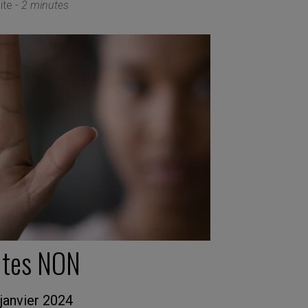
ite -
2 minutes
ites NON
janvier 2024