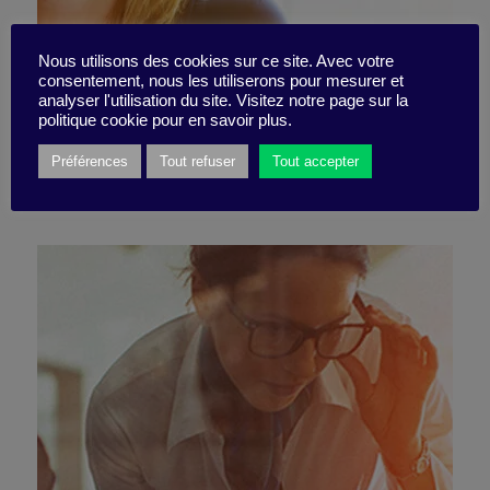
Nous utilisons des cookies sur ce site. Avec votre
consentement, nous les utiliserons pour mesurer et
Tendez VRAIMENT l’oreille
analyser l'utilisation du site. Visitez notre page sur la
politique cookie pour en savoir plus.
Préférences
Tout refuser
Tout accepter
23 février 2023
Fiche pratique -
5 minutes