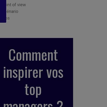
Point of view
Scénario
Tips
Comment
inspirer vos
top
managers ?