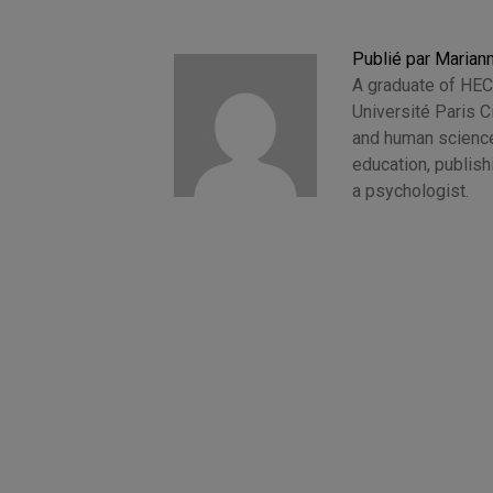
Publié par Marian
A graduate of HEC
Université Paris 
and human sciences
education, publis
a psychologist.