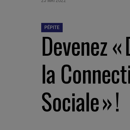
PÉPITE
Devenez « 
la Connecti
Sociale » !