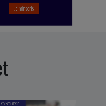
et
SYNTHÈSE