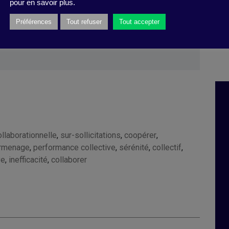
pour en savoir plus.
021).
Préférences
Tout refuser
Tout accepter
llaborationnelle
,
sur-sollicitations
,
coopérer
,
rmenage
,
performance collective
,
sérénité
,
collectif
,
ve
,
inefficacité
,
collaborer