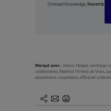
(Instead Knowledge,
Novembre 2
Marqué avec :
stress
,
fatigue
,
surcharge co
collaboration
,
Manfred F.R.Kets de Vries
,
su
épuisement
,
coopération
,
efficacité collecti