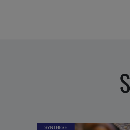
S
SYNTHÈSE