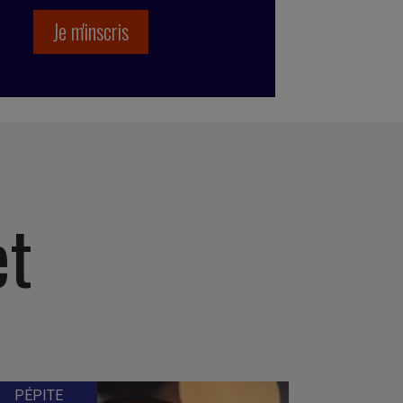
et
PÉPITE