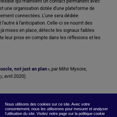
flexible qui maintient un contact permanent avec
, et une organisation dotée d’une plateforme de
itement connectées. L’une sera dédiée
l’autre à l’anticipation. Celle-ci
se nourrit
des
éjà mises en place,
détecte les
signaux faibles
e leur prise en compte dans les réflexions et les
uscle, not just an plan
»
, par Mihir Mysore,
y
, avril 2020
).
mportement
,
rebondir
,
problème
,
pratique managériale
,
Nous utilisons des cookies sur ce site. Avec votre
té
,
routine
,
flexibilité
,
Covid
,
gestion de crise
,
habitude
,
consentement, nous les utiliserons pour mesurer et analyser
l'utilisation du site. Visitez notre page sur la politique cookie