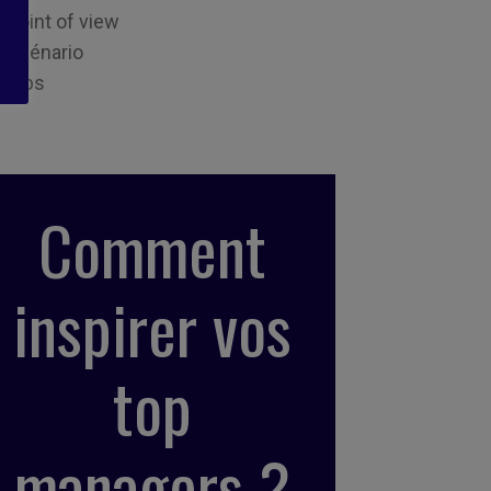
Point of view
Scénario
Tips
Comment
inspirer vos
top
managers ?