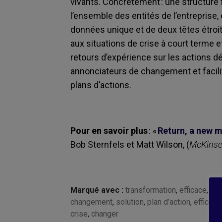
vivants. Concrètement : une structure 
l’ensemble des entités de l’entreprise
données unique et de deux têtes étro
aux
situations
de crise à court terme et 
retours d’expérience sur les actions d
annonciateurs de changement et facilit
plans d’actions.
Pour en savoir plus
:
«
Return, a new m
Bob Sternfels et Matt Wilson,
(
McKinse
Marqué avec :
transformation
,
efficace
,
co
changement
,
solution
,
plan d’action
,
efficaci
crise
,
changer