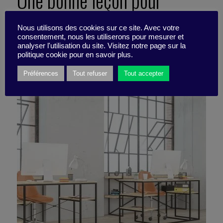
Une bonne leçon pour
l’avenir !
Nous utilisons des cookies sur ce site. Avec votre
consentement, nous les utiliserons pour mesurer et
analyser l'utilisation du site. Visitez notre page sur la
6 juillet 2020
politique cookie pour en savoir plus.
Pépite -
2 minutes
Préférences
Tout refuser
Tout accepter