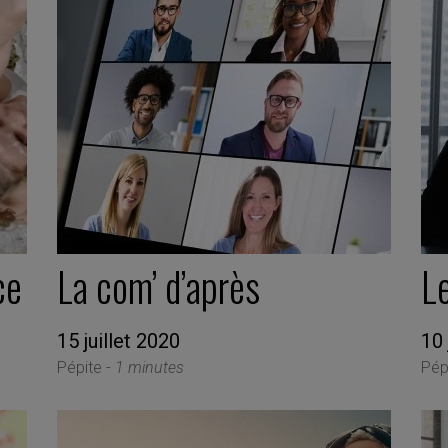
ce
La com’ d’après
L
15 juillet 2020
10 
Pépite -
1 minutes
Pép