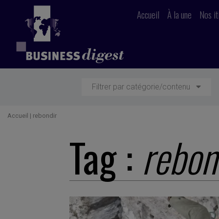
Accueil
À la une
Nos it
Filtrer par catégorie/contenu
Accueil
|
rebondir
Tag :
rebon