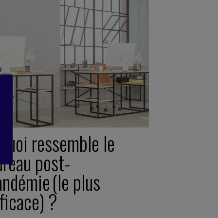
 quoi ressemble le
ureau post-
andémie (le plus
ficace) ?