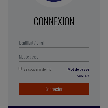
Hiérarchisez vos idées.
Précisez les points
importants en les numérotant. Expliquez le
contexte et détaillez-les, l’un après l’autre.
CONNEXION
N’essayez pas d’exprimer votre colère ou
d’établir un dialogue.
Esquivez ce piège en
ne rédigeant pas votre message trop
rapidement, sous le coup de l’émotion. Utilisez
la discussion instantanée, le téléphone ou une
rencontre en personne pour gérer vos
situations conflictuelles.
Se souvenir de moi
Mot de passe
oublié ?
Connexion