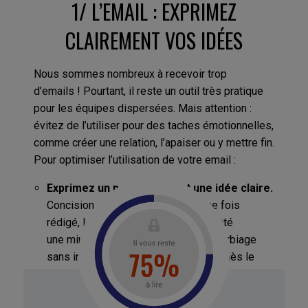
1/ L’EMAIL : EXPRIMEZ
CLAIREMENT VOS IDÉES
Nous sommes nombreux à recevoir trop
d’emails ! Pourtant, il reste un outil très pratique
pour les équipes dispersées. Mais attention :
évitez de l’utiliser pour des taches émotionnelles,
comme créer une relation, l’apaiser ou y mettre fin.
Pour optimiser l’utilisation de votre email :
Exprimez un point de vue et une idée claire.
Concision et clarté vont de pair. Une fois
rédigé, laissez votre message de côté
une minute, puis supprimez tout le verbiage
sans intérêt. Énoncez votre intention dès le
début si possible, pour éviter de donner une
impression de guet-apens.