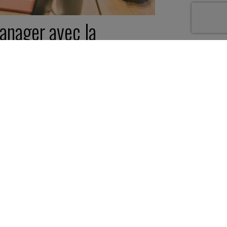
anager avec la
énération Z
février 2023
he pratique -
5 minutes