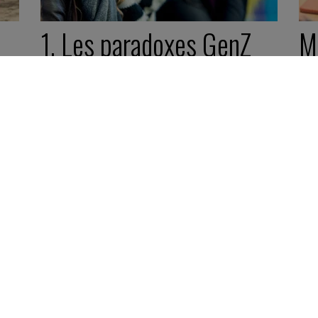
1. Les paradoxes GenZ
M
g
20 février 2023
Synthèse -
8 minutes
20 
Fic