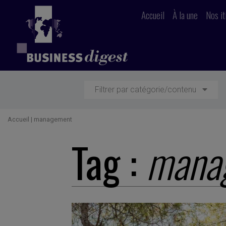
Accueil
À la une
Nos it
Filtrer par catégorie/contenu
Accueil
|
management
Tag :
mana