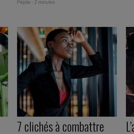
Pépite -
2 minutes
7 clichés à combattre
L’