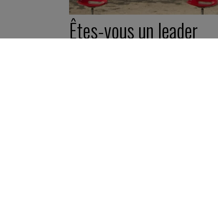
Êtes-vous un leader
agile ?
6 août 2023
Quiz -
5 minutes