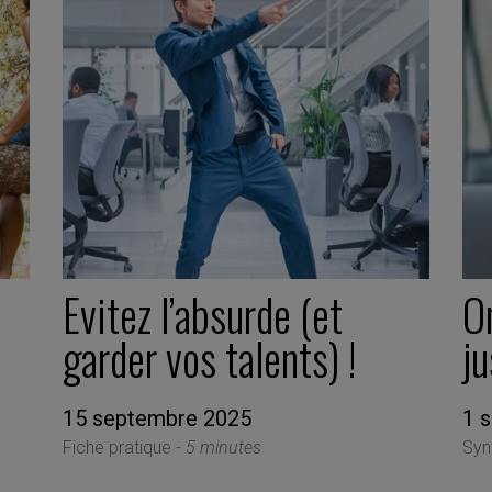
Evitez l’absurde (et
O
garder vos talents) !
ju
15 septembre 2025
1 
Fiche pratique -
5 minutes
Syn