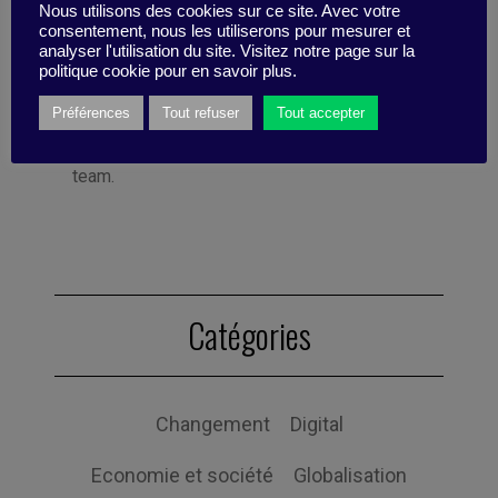
Nous utilisons des cookies sur ce site. Avec votre
She spent 12 years in industry, working for
consentement, nous les utiliserons pour mesurer et
Bolloré Technologies, among others. She co-
analyser l'utilisation du site. Visitez notre page sur la
founded Business Digest in 1992 and has
politique cookie pour en savoir plus.
been running the company since 1998. And
Préférences
Tout refuser
Tout accepter
she took the Internet plunge in 1996, even
before coming on board as part of the BD
team.
Catégories
Changement
Digital
Economie et société
Globalisation