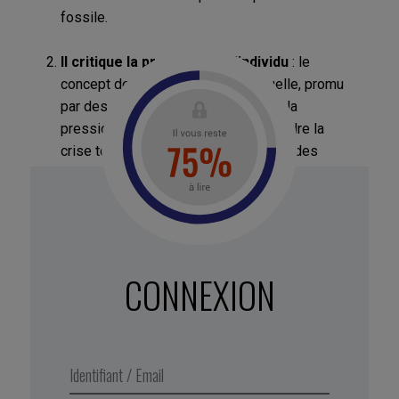
fossile.
Il critique la pression sur l’individu
: le
concept de responsabilité individuelle, promu
par des entreprises comme BP, met la
pression sur les citoyens pour résoudre la
crise tout en ignorant l’impact massif des
grandes entreprises fossiles. Cette approche
culpabilise les individus et limite les actions
collectives efficaces.
Il critique le fossé entre valeurs et actions
:
CONNEXION
il y a dissonance entre les valeurs humaines de
protection de la famille, des communautés et
de la nature et les actions souvent inadéquates
ou symboliques pour contrer le changement
climatique. Cette contradiction, qu’il appelle une
« beauté terrible », pousse à la réévaluation de