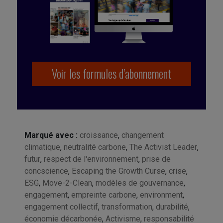
Voir les formules d’abonnement
Marqué avec :
croissance
,
changement
climatique
,
neutralité carbone
,
The Activist Leader
,
futur
,
respect de l'environnement
,
prise de
concscience
,
Escaping the Growth Curse
,
crise
,
ESG
,
Move-2-Clean
,
modèles de gouvernance
,
engagement
,
empreinte carbone
,
environment
,
engagement collectif
,
transformation
,
durabilité
,
économie décarbonée
,
Activisme
,
responsabilité