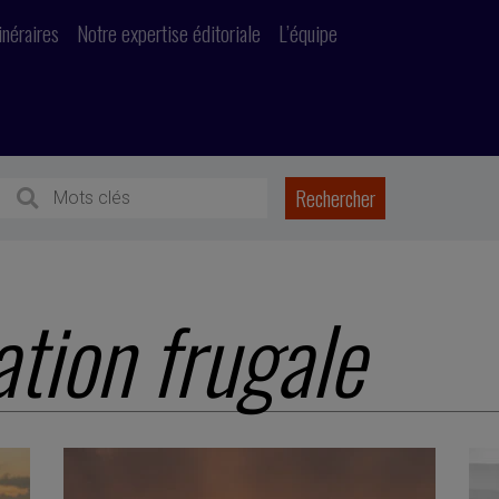
inéraires
Notre expertise éditoriale
L’équipe
ation frugale