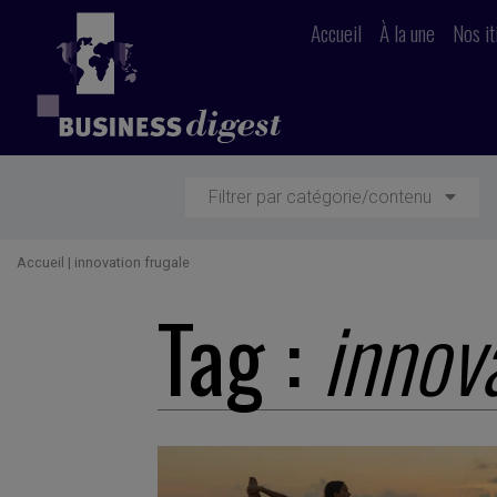
Accueil
À la une
Nos it
Filtrer par catégorie/contenu
Accueil
|
innovation frugale
Tag :
innov