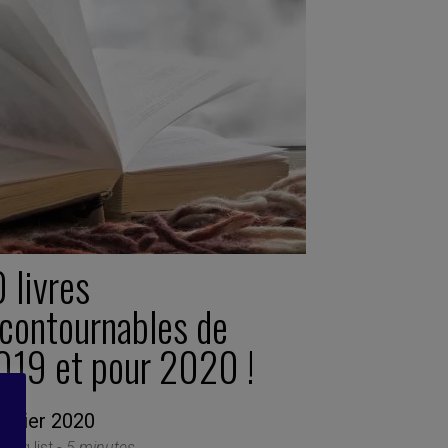
 livres
ncontournables de
019 et pour 2020 !
anvier 2020
ing list -
5 minutes