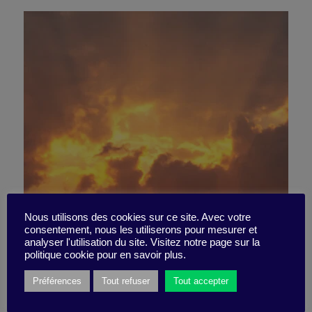
Nous utilisons des cookies sur ce site. Avec votre
consentement, nous les utiliserons pour mesurer et
Terrible Beauté
analyser l'utilisation du site. Visitez notre page sur la
politique cookie pour en savoir plus.
Préférences
Tout refuser
Tout accepter
9 décembre 2024
Synthèse -
8 minutes