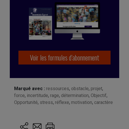
Voir les formules d’abonnement
Marqué avec :
ressources
,
obstacle
,
projet
,
force
,
incertitude
,
rage
,
détermination
,
Objectif
,
Opportunité
,
stress
,
réflexe
,
motivation
,
caractère