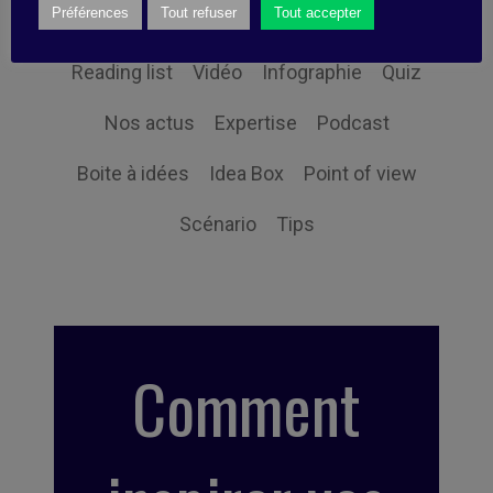
Préférences
Tout refuser
Tout accepter
Fiche pratique
Pépite
Interview
Reading list
Vidéo
Infographie
Quiz
Nos actus
Expertise
Podcast
Boite à idées
Idea Box
Point of view
Scénario
Tips
Comment