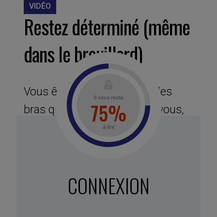
VIDÉO
Restez déterminé (même
dans le brouillard)
Vous êtes tenté de baisser les
bras quand tout, autour de vous,
semble se liguer contre vos
projets ? C’est bien légitime et
c’est peut-être une option à ne
CONNEXION
pas écarter totalement. Mais
avez-vous réellement puisé dans
toutes vos ressources ? nnLes 3