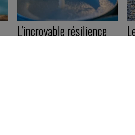
L’incroyable résilience
Le
du leader de demain
ré
e
3 juillet 2023
Boite à idées -
2 minutes
26 
Boi