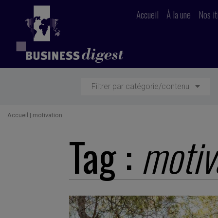
Accueil
À la une
Nos it
Filtrer par catégorie/contenu
Accueil
|
motivation
Tag :
motiv