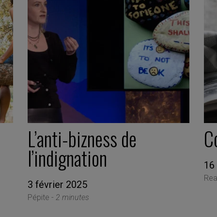
L’anti-bizness de
C
l’indignation
16
Read
3 février 2025
Pépite -
2 minutes