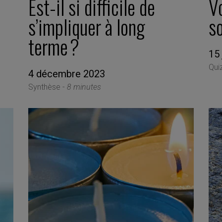
Est-il si difficile de
Vo
s’impliquer à long
s
terme ?
15 
Qui
4 décembre 2023
Synthèse -
8 minutes