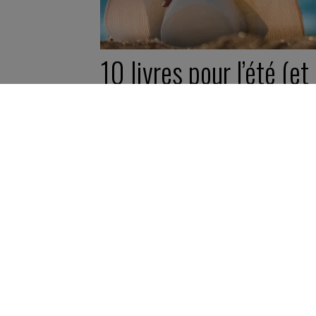
10 livres pour l’été (et
pour faire le point)
10 juillet 2023
Reading list -
2 minutes