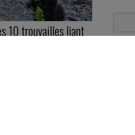
s 10 trouvailles liant
silience et
ngagement￼
juin 2023
te à idées -
2 minutes