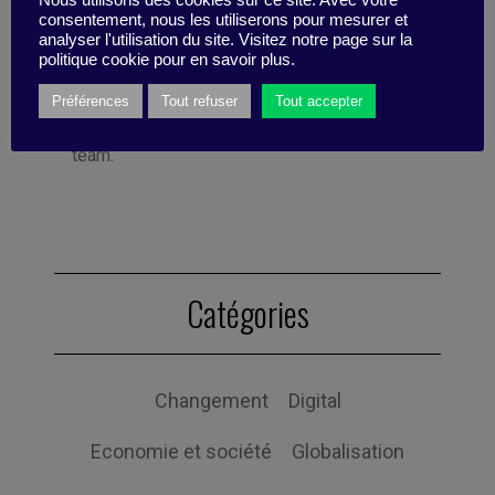
consentement, nous les utiliserons pour mesurer et
Bolloré Technologies, among others. She co-
analyser l'utilisation du site. Visitez notre page sur la
founded Business Digest in 1992 and has
politique cookie pour en savoir plus.
been running the company since 1998. And
she took the Internet plunge in 1996, even
Préférences
Tout refuser
Tout accepter
before coming on board as part of the BD
team.
Catégories
Changement
Digital
Economie et société
Globalisation