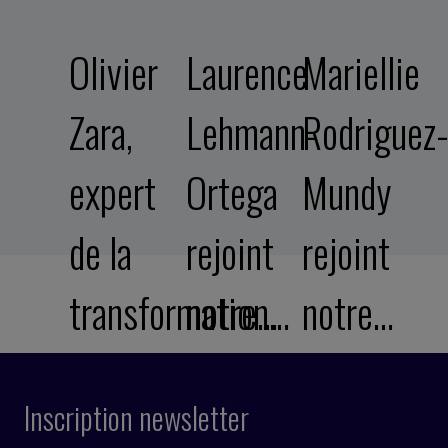
Olivier
Laurence
Mariellie
Zara,
Lehmann-
Rodriguez
expert
Ortega
Mundy
de la
rejoint
rejoint
transformation…
notre…
notre…
Inscription newsletter