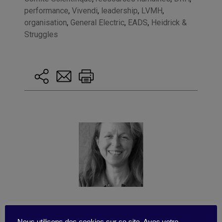
performance
,
Vivendi
,
leadership
,
LVMH
,
organisation
,
General Electric
,
EADS
,
Heidrick &
Struggles
Publié par Françoise Tollet
She spent 12 years in industry, working for
Nous utilisons des cookies sur ce site. Avec votre