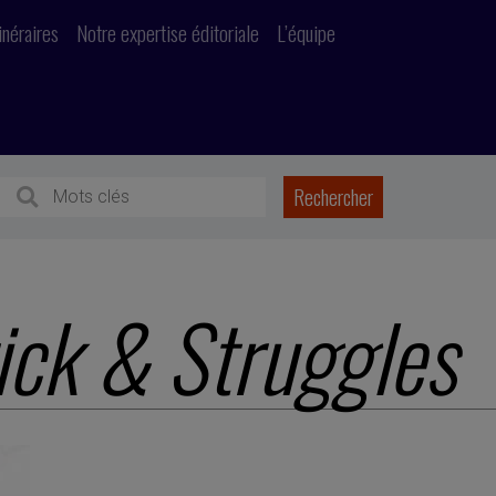
inéraires
Notre expertise éditoriale
L’équipe
ick & Struggles