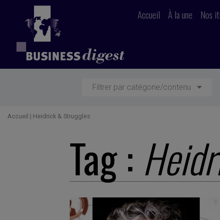
Accueil
À la une
Nos it
Filtrer par catégorie/contenu
Accueil
|
Heidrick & Struggles
Tag :
Heidr