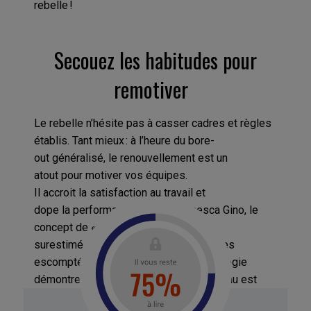
rebelle !
Secoue
z
les habitudes pour
remotiver
Le rebelle n’hésite pas à casser
cadres et règles
établi
s
.
Tant mieux : à l’heure du
bore-
out
généralisé
,
le renouvellement
est un
atout
pour motiver vos
équipes
.
Il
accroit
la
satisfaction au travail
et
dope
la
perfor
mance
. Selon Francesca Gino, le
concept de
«
zone de confort est
surestimé
et
n’apporte pas les bénéfices
escomptés. Les recherches en psychologie
démontrent
au contraire
que notre
cerveau est
stimulé par les surprises et les tâches