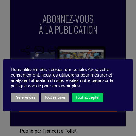
efficacité
,
attitude
,
normes
,
culture
,
bore out
,
Francesca Gino
,
management
,
processus
,
ABONNEZ-VOUS
dissidence
,
steve jobs
,
audace
,
process
,
autodidacte
,
performance
,
talent
,
rebelle
,
règles
À LA PUBLICATION
Nous utilisons des cookies sur ce site. Avec votre
consentement, nous les utiliserons pour mesurer et
analyser l'utilisation du site. Visitez notre page sur la
politique cookie pour en savoir plus.
Préférences
Tout refuser
Tout accepter
Voir les formules d’abonnement
Publié par Françoise Tollet