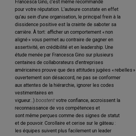
Francesca Gino, c’est même recommandé
pour
votre réputation
. L’auteure constate en effet
qu’au
sein d’une organisation, le principal frein à la
dissidence
positive
est
la crainte de saboter sa
carrière.
À
tort : afficher un comportement « non
aligné »
vous
permet
au contraire de
gagner en
assertivité, en crédibilité et en leadership.
Une
étude menée
par Francesca Gino
sur
plusieurs
centaines de collaborateurs
d’
entreprises
américaines
prouve
que
des
attitudes
jugées
«
rebelles
»
ouvertement son désaccord, ne pas
se conformer
aux attentes de la hiérarchie
,
ignorer
les codes
vestimentaires en
vigueur
…
)
boostent
votre
confiance, accroissent la
reconnaissance
de vos compétences
et
sont
même perçues comme des signes de
statut
et de pouvoir.
C
orollaire et c
erise sur le gâteau
:
les équipes suivent plus facilement un leader