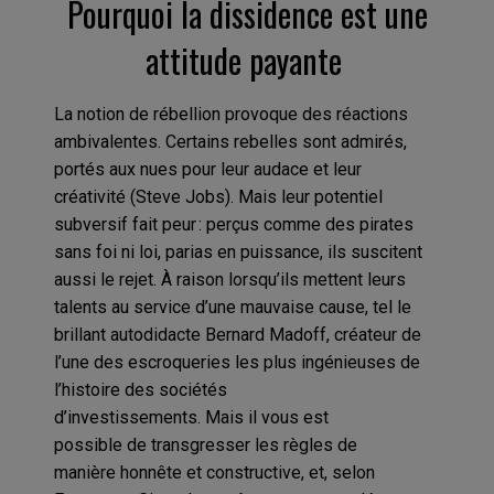
Pourquoi
la dissidence
est
une
attitude payante
La notion de rébellion
provoque des réactions
ambivalentes.
Certains
rebelles
sont admirés
,
portés aux nues
pour leur audace et
leur
créativité
(Steve Jobs)
.
Mais leur potentiel
subversif fait peur : perçus comme des pirates
sans foi ni loi, parias en puissance, ils
suscitent
aussi
le rejet.
À
raison
lorsqu’ils mettent leurs
talents au service d’une mauvaise cause, tel
le
brillant
autodidacte
Bernard
Madoff
, créateur
de
l’
une des
escroquerie
s les plus
ingénieuses
de
l’histoire de
s sociétés
d’investissements
.
Mais
il
vous
est
possible
de
transgresser les règles de
m
anière
honnête et
constructive
, et, s
elon