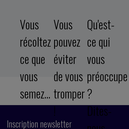
Vous
Vous
Qu'est-
récoltez
pouvez
ce qui
ce que
éviter
vous
vous
de vous
préoccupe
semez…
tromper
?
!
Dites-
Inscription newsletter
nous