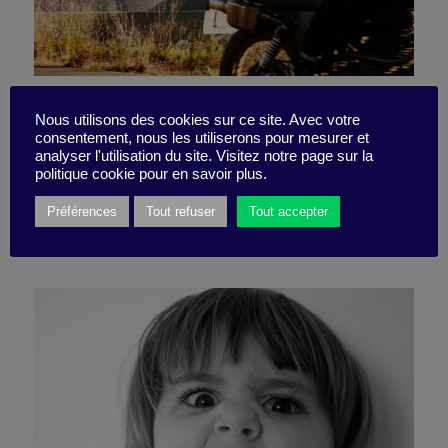
Incitez vos équipes à briser
Nous utilisons des cookies sur ce site. Avec votre
consentement, nous les utiliserons pour mesurer et
les codes
analyser l'utilisation du site. Visitez notre page sur la
politique cookie pour en savoir plus.
Préférences
Tout refuser
Tout accepter
1 décembre 2021
Fiche pratique -
5 minutes