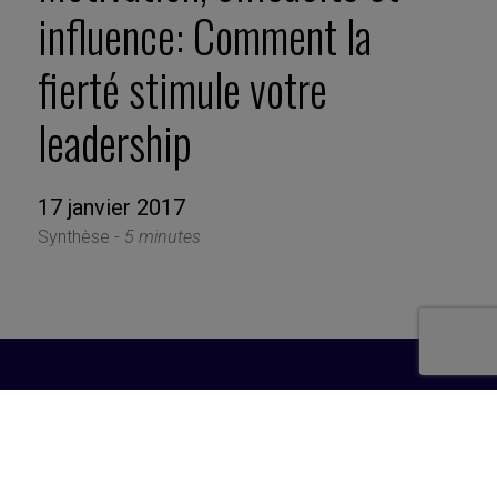
influence: Comment la
fierté stimule votre
leadership
17 janvier 2017
Synthèse -
5 minutes
Inscription newsletter