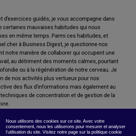
z et d’exercices guidés, je vous accompagne dans
tre certaines mauvaises habitudes qui nous
oses en même temps. Parmi ces habitudes, et
el cher à Business Digest, je questionne nos
t notre manière de collaborer qui occupent une
vail, au détriment des moments calmes, pourtant
ofondie ou à la régénération de notre cerveau. Je
 de nos activités plus vertueux pour nos
lective des flux d’informations mais également au
de techniques de concentration et de gestion de la
vre.
san-te, mon objectif est de vous permettre de
Nous utilisons des cookies sur ce site. Avec votre
ellectuel et pourquoi pas un peu de plaisir dans la
consentement, nous les utiliserons pour mesurer et analyser
l'utilisation du site. Visitez notre page sur la politique cookie
s ! En d’autres termes, il s’agit de reprendre un