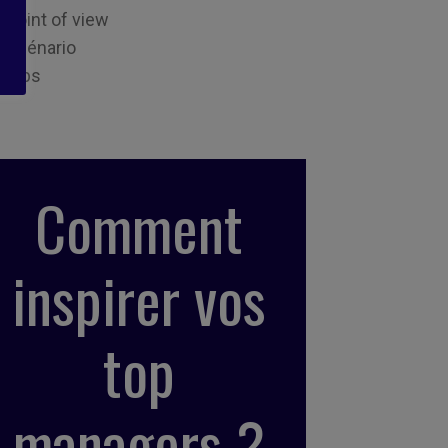
Point of view
Scénario
Tips
Comment
inspirer vos
top
managers ?