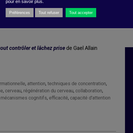
pour en savoir plus.
ons que nous devons traiter… ou pas !
Préférences
Tout refuser
Tout accepter
out contrôler et lâchez prise
de Gael Allain
rmationnelle
,
attention
,
techniques de concentration
,
le
,
cerveau
,
régénération du cerveau
,
collaboration
,
,
mécanismes cognitifs
,
efficacité
,
capacité d'attention