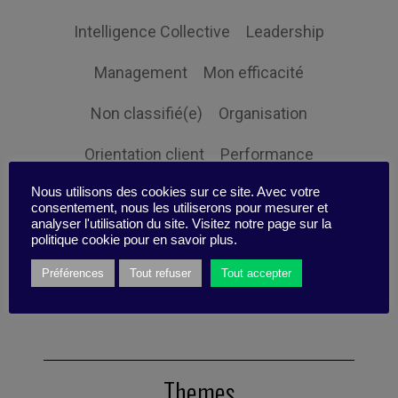
Intelligence Collective
Leadership
Management
Mon efficacité
Non classifié(e)
Organisation
Orientation client
Performance
Nous utilisons des cookies sur ce site. Avec votre
Prospective
Responsabilité sociale
consentement, nous les utiliserons pour mesurer et
analyser l'utilisation du site. Visitez notre page sur la
Ressources humaines
Stratégie
politique cookie pour en savoir plus.
Préférences
Tout refuser
Tout accepter
Expertise
Themes