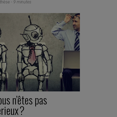
thèse -
9 minutes
ous n’êtes pas
rieux ?