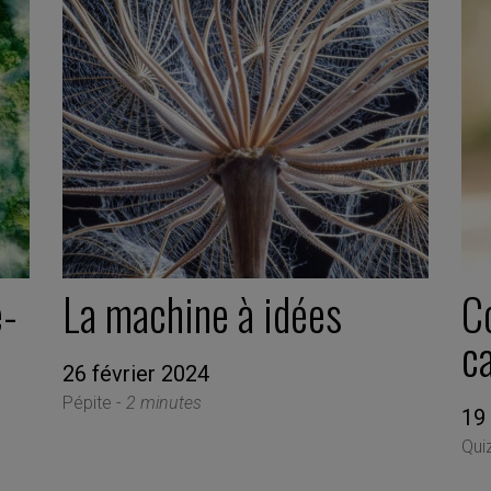
e-
La machine à idées
C
c
26 février 2024
Pépite -
2 minutes
19 
Qui