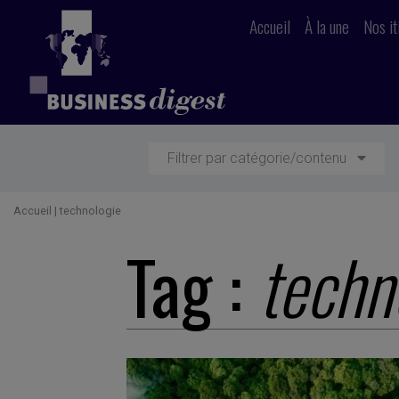
Accueil
À la une
Nos it
Filtrer par catégorie/contenu
Accueil
|
technologie
Tag :
techn