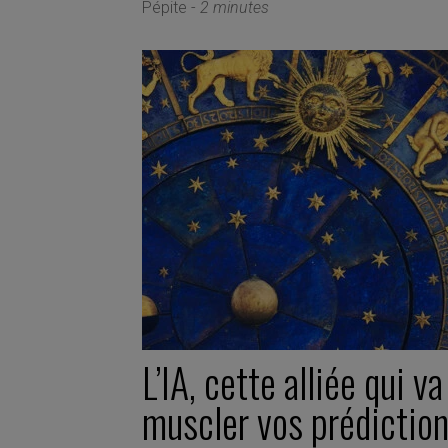
Pépite -
2 minutes
L’IA, cette alliée qui va
muscler vos prédictio