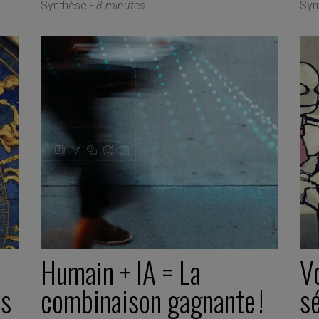
Synthèse -
8 minutes
Syn
Humain + IA = La
V
ns
combinaison gagnante !
sé