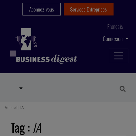
Abonnez-vous
Services Entreprises
Français
Connexion
Accueil
|
IA
Tag :
IA