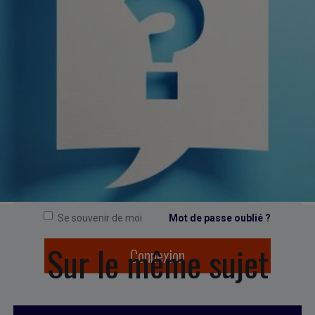
CONNEXION
Se souvenir de moi
Mot de passe oublié ?
Sur le même sujet
Connexion