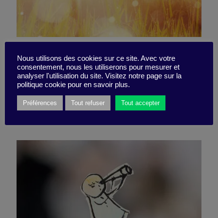
C’était quand votre dernière
Nous utilisons des cookies sur ce site. Avec votre
consentement, nous les utiliserons pour mesurer et
brillante idée ?
analyser l'utilisation du site. Visitez notre page sur la
politique cookie pour en savoir plus.
Préférences
Tout refuser
Tout accepter
12 février 2024
Pépite -
2 minutes