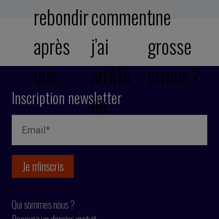
rebondir
comment
une
après
j’ai
grosse
une…
arrêté
erreur ?
Inscription newsletter
de…
Qui sommes nous ?
Recevez un dossier gratuit