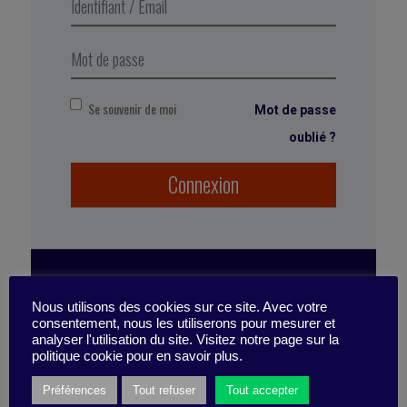
Extrait de Business Digest N°305, Avril
2020
Se souvenir de moi
Mot de passe
oublié ?
Connexion
Marqué avec :
crise
,
grandir
,
Facebook
,
épreuve
,
aide
,
rebond
,
développement personnel
,
organisation du travail
,
organisation
,
évènement
,
échec
,
anticipation
,
erreur
,
leadership authentique
,
résilience
,
courage managérial
ABONNEZ-VOUS
Nous utilisons des cookies sur ce site. Avec votre
consentement, nous les utiliserons pour mesurer et
À LA PUBLICATION
analyser l'utilisation du site. Visitez notre page sur la
politique cookie pour en savoir plus.
Préférences
Tout refuser
Tout accepter