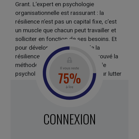
Grant. L’expert en psychologie
organisationnelle est rassurant : la
résilience n’est pas un capital fixe, c’est
un muscle que chacun peut travailler et
solliciter en fonction de ses besoins. Et
pour développer ce muscle de la
résilience, Sheryl Sandberg a éprouvé la
méthode des 3P, développée par le
psychologue Martin Seligman, pour lutter
contre les écueils tellement classiques
tels que : • Personnalisation : croyance
d’être en faute.
• Perméabilité : croyance que votre vie
CONNEXION
entière est affectée par votre drame. •
Permanence : l’idée selon laquelle la peine
est là pour durer.