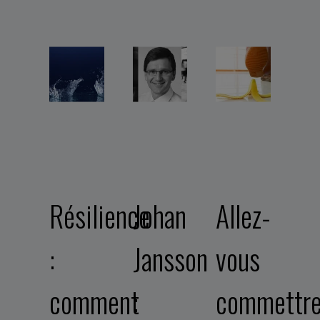
Résilience
Johan
Allez-
:
Jansson
vous
comment
:
commettr