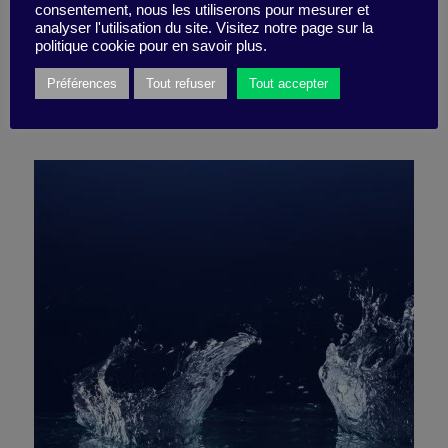
consentement, nous les utiliserons pour mesurer et
de coup dur
analyser l'utilisation du site. Visitez notre page sur la
politique cookie pour en savoir plus.
Préférences
Tout refuser
Tout accepter
1 avril 2020
Fiche pratique -
5 minutes