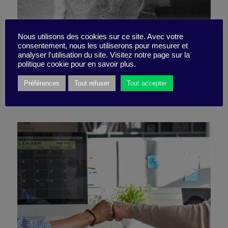
Nous utilisons des cookies sur ce site. Avec votre
consentement, nous les utiliserons pour mesurer et
Mais on est au taquet !
analyser l'utilisation du site. Visitez notre page sur la
politique cookie pour en savoir plus.
Préférences
Tout refuser
Tout accepter
8 février 2021
Pépite -
2 minutes