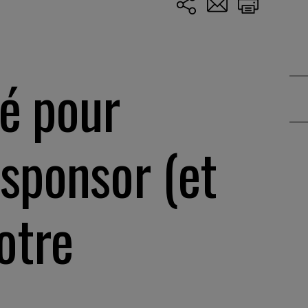
lé pour
 sponsor (et
votre