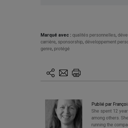
Marqué avec :
qualités personnelles
,
déve
carrière
,
sponsorship
,
développement pers
genre
,
protégé
Publié par Françoi
She spent 12 years
among others. She
running the compan