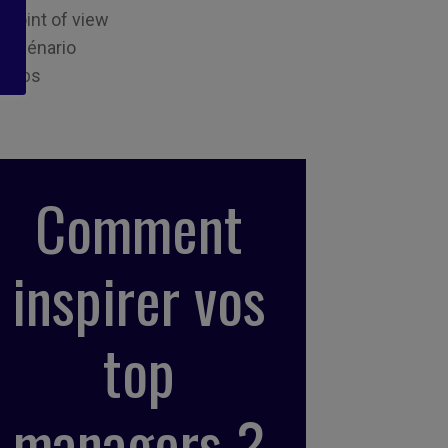
Point of view
Scénario
Tips
Comment
inspirer vos
top
managers ?