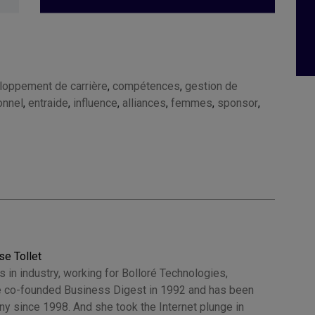
loppement de carrière
,
compétences
,
gestion de
onnel
,
entraide
,
influence
,
alliances
,
femmes
,
sponsor
,
se Tollet
 in industry, working for Bolloré Technologies,
 co-founded Business Digest in 1992 and has been
y since 1998. And she took the Internet plunge in