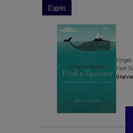
D’après
Forget 
Fast-Tr
(Harva