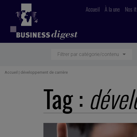
Accueil
À la une
Nos it
Filtrer par catégorie/contenu
Accueil
|
développement de carrière
Tag :
dével