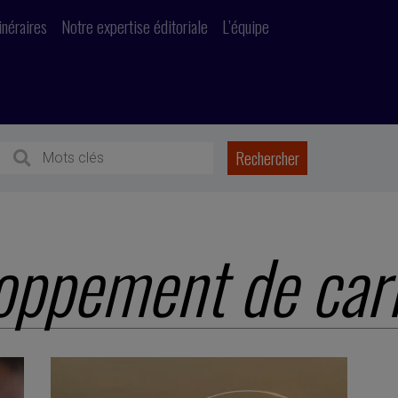
inéraires
Notre expertise éditoriale
L’équipe
oppement de car