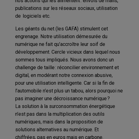
nos
actions
qui
les
alimentent : envois de mail
s
,
publications sur les réseaux sociaux, utilisation
de logiciels
etc.
Les
géants du net (
les GAFA
) s
timulent
cet
engrenage
.
N
otre utilisation démesurée du
numérique ne f
ait
qu’accroître leur soif de
développement.
C
ercle vicieux dans lequel nous
sommes tous impliqués.
Nous avons
donc
un
challenge de taille : réconcilier environnement et
digital, en modérant notre connexion abusive,
pour
une
utilisation intelligente.
Car si la fin de
l’automobile n’est plus un tabou,
alors
pourquoi
ne
pas imaginer
un
e décroissance numérique ?
La
solution à la surconsommation énergétique
n’est pas dans la multiplication des outils
numériques, mais dans la proposition de
solutions alternatives au numérique. Et
chiffrées
,
p
as en euros
mais
en carbone.