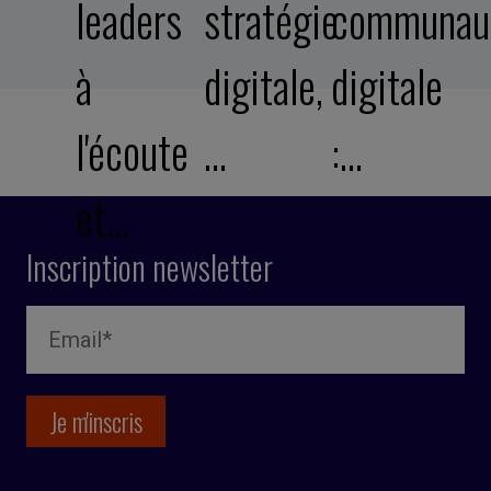
leaders
stratégie
communau
à
digitale,
digitale
l'écoute
…
:…
et…
Inscription newsletter