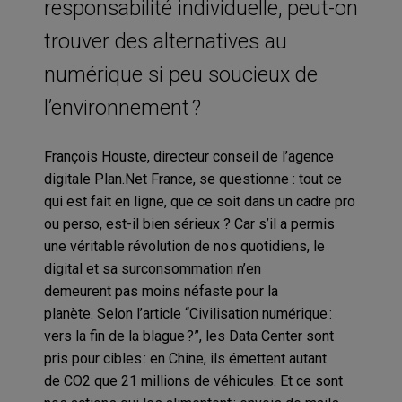
responsabilité individuelle, peut-on
trouver des alternatives au
numérique si peu soucieux de
l’environnement ?
François
Houste
, directeur conseil
de l’agence
digitale
Plan.Net
France
, se questionne : tout ce
qui est fait
en ligne
, que ce soit dans un
cadre pro
ou
perso
, est-il bien sérieux ?
Car s
’il
a permis
une véritable révolution de nos quotidiens,
le
digital et
sa sur
consommation
n’en
demeure
nt
pas moins néfaste pour la
planète.
Selon
l’article
“
C
ivilisation numérique :
vers la fin de la blague
?
”
,
les
Data Center
sont
pris pour cibles : en Chine,
il
s émettent autant
de
CO
2
que 21 millions de véhicules. Et ce sont