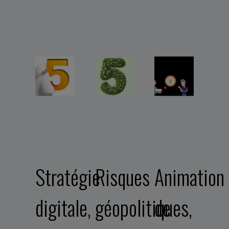
Stratégie
Risques
Animation
digitale,
géopolitiques,
de