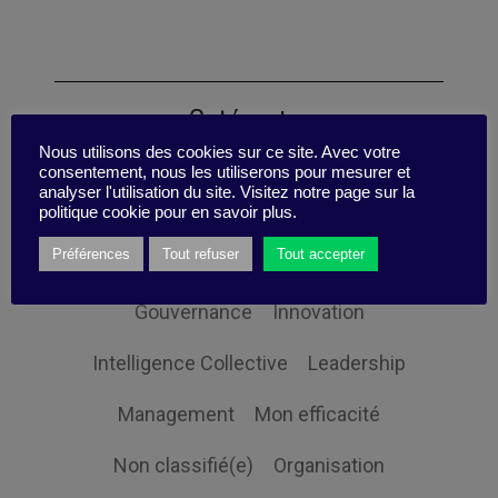
Catégories
Nous utilisons des cookies sur ce site. Avec votre
consentement, nous les utiliserons pour mesurer et
analyser l'utilisation du site. Visitez notre page sur la
Changement
Digital
politique cookie pour en savoir plus.
Préférences
Tout refuser
Tout accepter
Economie et société
Globalisation
Gouvernance
Innovation
Intelligence Collective
Leadership
Management
Mon efficacité
Non classifié(e)
Organisation