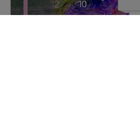
Connaissez-vous vraiment
vos clients ?
13 mai 2024
Pépite -
2 minutes