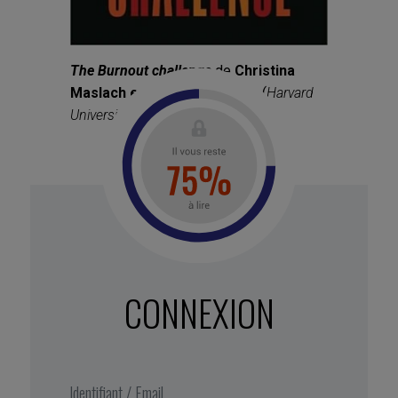
The Burnout challenge
de
Christina
Maslach et Michael P. Leiter
(
Harvard
University Press,
2022).
CONNEXION
1 – Repérez le burnout
L’expression « je suis en burnout » est souvent
utilisée pour désigner un état de fatigue intense ;