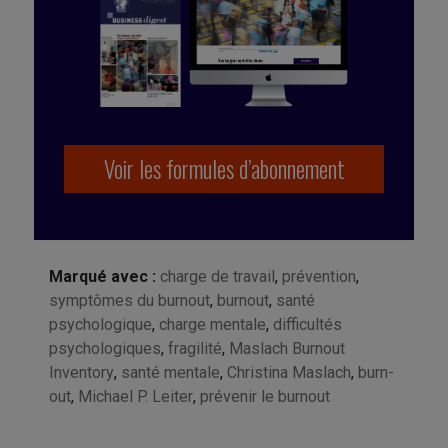
Voir les formules d’abonnement
Marqué avec :
charge de travail
,
prévention
,
symptômes du burnout
,
burnout
,
santé
psychologique
,
charge mentale
,
difficultés
psychologiques
,
fragilité
,
Maslach Burnout
Inventory
,
santé mentale
,
Christina Maslach
,
burn-
out
,
Michael P. Leiter
,
prévenir le burnout