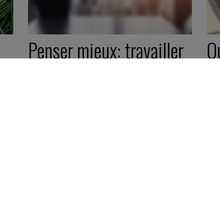
Penser mieux: travailler
Qu
moins
m
31 octobre 2018
4 j
Vidéo -
2 minutes
Pép