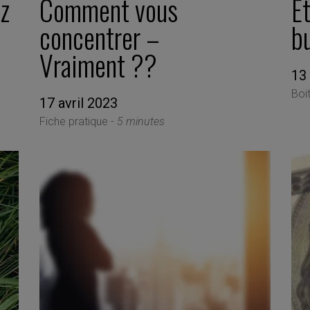
ez
Comment vous
E
concentrer –
b
Vraiment ??
13
Boi
17 avril 2023
Fiche pratique -
5 minutes