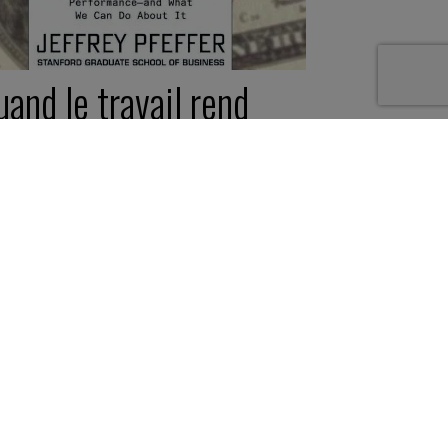
and le travail rend
alade…
uin 2018
ite -
5 minutes