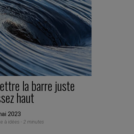
ttre la barre juste
ssez haut
mai 2023
te à idées -
2 minutes