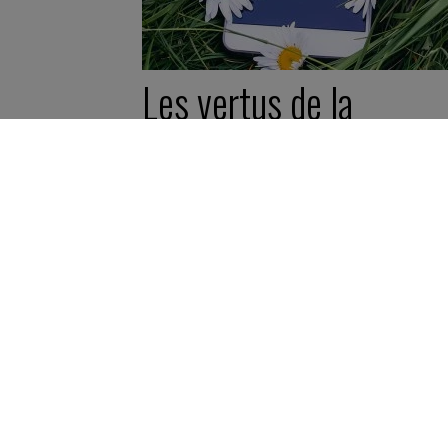
Les vertus de la
déconnexion
19 août 2019
Synthèse -
5 minutes