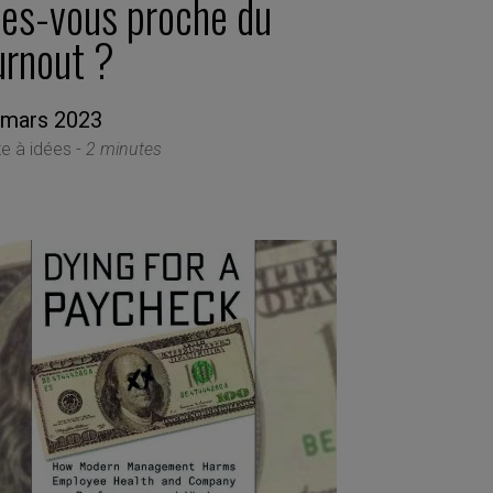
tes-vous proche du
urnout ?
 mars 2023
te à idées -
2 minutes