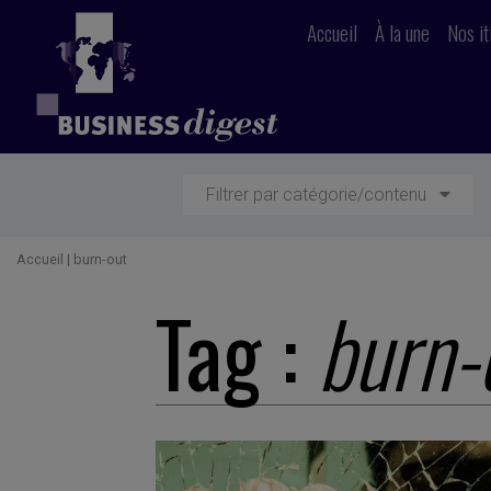
Accueil
À la une
Nos it
Filtrer par catégorie/contenu
Accueil
|
burn-out
Tag :
burn-