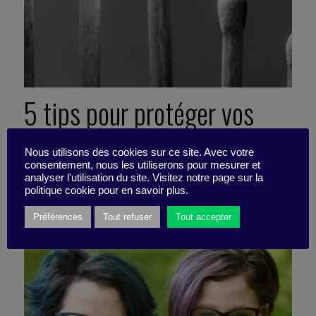
5 tips pour protéger vos
équipes du burnout
Nous utilisons des cookies sur ce site. Avec votre
consentement, nous les utiliserons pour mesurer et
analyser l'utilisation du site. Visitez notre page sur la
2 mai 2023
politique cookie pour en savoir plus.
Fiche pratique -
5 minutes
Préférences
Tout refuser
Tout accepter