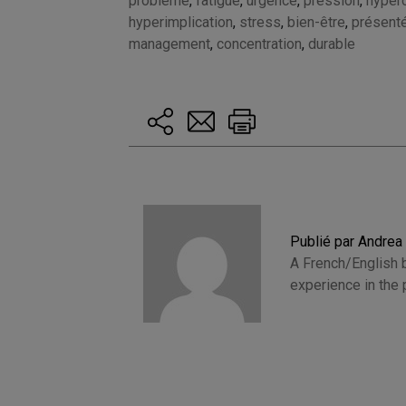
problème
,
fatigue
,
urgence
,
pression
,
hyper
hyperimplication
,
stress
,
bien-être
,
présent
management
,
concentration
,
durable
Publié par Andrea
A French/English b
experience in the 