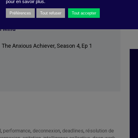
pour en savoir plus.
Préférences
Tout refuser
Tout accepter
m Mind”
, The Anxious Achiever, Season 4, Ep 1
.
l
,
performance
,
deconnexion
,
deadlines
,
résolution de