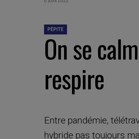
PÉPITE
On se calm
respire
Entre pandémie, télétrav
hybride pas toujours maî