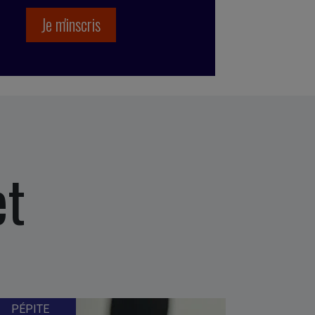
et
PÉPITE