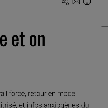
e et on
ail forcé, retour en mode
trisé, et infos anxiogènes du