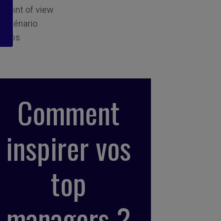
Point of view
Scénario
Tips
Comment
inspirer vos
top
managers ?