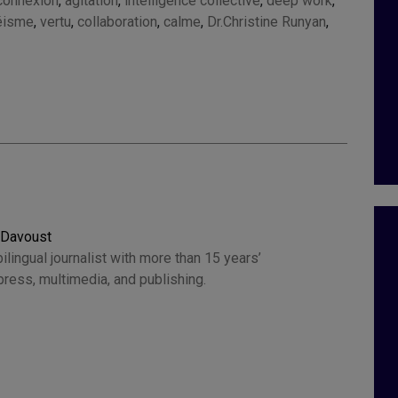
connexion
,
agitation
,
intelligence collective
,
deep work
,
éisme
,
vertu
,
collaboration
,
calme
,
Dr.Christine Runyan
,
 Davoust
ilingual journalist with more than 15 years’
press, multimedia, and publishing.