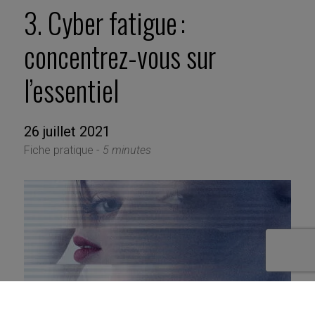
3. Cyber fatigue :
concentrez-vous sur
l’essentiel
26 juillet 2021
Fiche pratique -
5 minutes