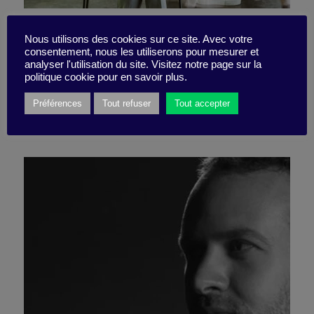
L’agitation optimale, vue de
Nous utilisons des cookies sur ce site. Avec votre
consentement, nous les utiliserons pour mesurer et
l’esprit ?
analyser l'utilisation du site. Visitez notre page sur la
politique cookie pour en savoir plus.
Préférences
Tout refuser
Tout accepter
6 juin 2022
Pépite -
2 minutes