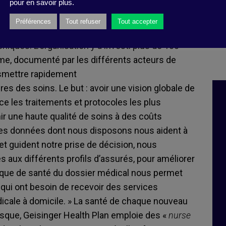
ents
pour en savoir plus.
Préférences
Tout refuser
Tout accepter
singer a été précurseur dans la mise en place d’un
niques. L’organisation y a investi plus de 100
̀me, documenté par les différents acteurs de
nsmettre rapidement
aires des soins. Le but : avoir une vision globale de
lace les traitements et protocoles les plus
r une haute qualité de soins à des coûts
 Les données dont nous disposons nous aident à
 et guident notre prise de décision, nous
 aux différents profils d’assurés, pour améliorer
rique de santé du dossier médical nous permet
 qui ont besoin de recevoir des services
dicale à domicile. » La santé de chaque nouveau
 risque, Geisinger Health Plan emploie des «
nurse