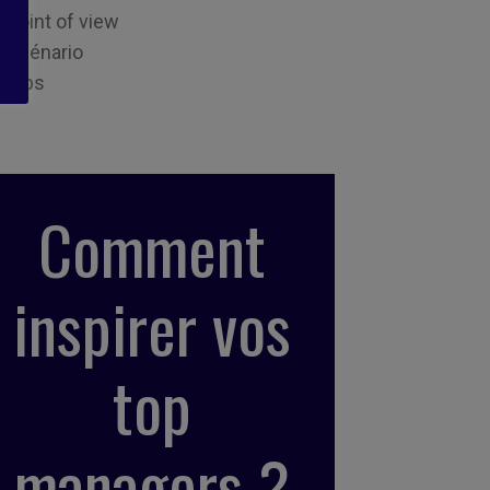
Point of view
Scénario
Tips
Comment
inspirer vos
top
managers ?