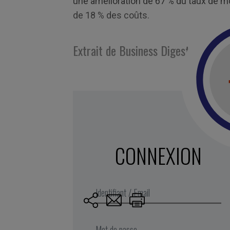
une amélioration de 67 % du taux de mor
de 18 % des coûts.
Extrait de Business Digest N°295, 
Marqué avec :
data
,
esprit critique
,
mesure
jugement
,
metrics
,
Kurt wrobel
,
lucidité
,
Obje
quantifier
,
HMO
,
qualité
,
IA
,
mesure
,
soins
,
i
CONNEXION
cognitifs
,
quantification