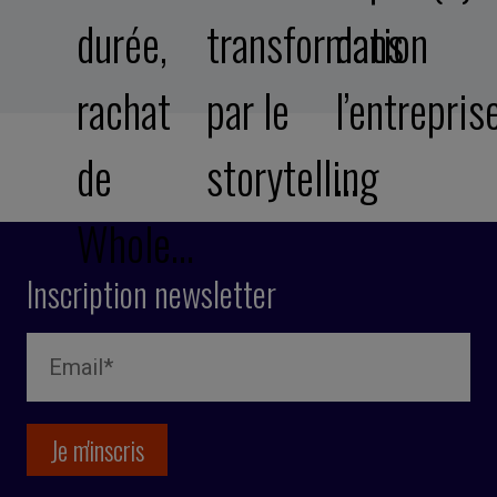
durée,
transformation
dans
rachat
par le
l’entreprise
de
storytelling
…
Whole…
Inscription newsletter