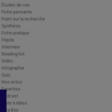
Études de cas
Fiche pensante
Point sur la recherche
Synthèse
Fiche pratique
Pépite
Interview
Reading list
Vidéo
Infographie
Quiz
Nos actus
Expertise
Podcast
Boite à idées
Idea Box