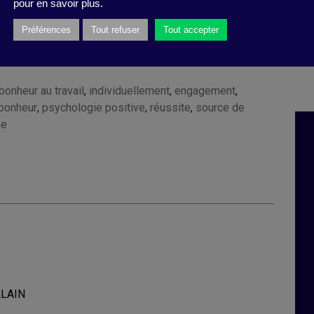
pour en savoir plus.
Kyriazos, T., & Stalikas, A. (Psychology, 9, 385-402,
Préférences
Tout refuser
Tout accepter
bonheur au travail
,
individuellement
,
engagement
,
bonheur
,
psychologie positive
,
réussite
,
source de
pe
LLAIN