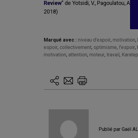
Review
” de Yotsidi, V., Pagoulatou, A., 
2018)
Marqué avec :
niveau d'espoir
,
motivation
,
espoir
,
collectivement
,
optimisme
,
l'espoir
,
motivation
,
attention
,
moteur
,
travail
,
Karate
Publié par Gaël A