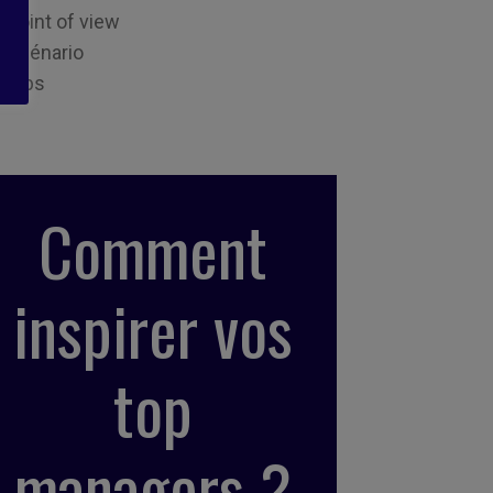
Point of view
Scénario
Tips
Comment
inspirer vos
top
managers ?